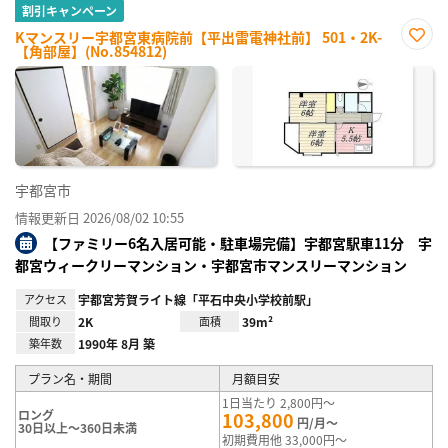
割引キャンペーン
Kマンスリー宇都宮東病院前【平出雷電神社前】 501・2K-
【角部屋】(No.854812)
お気
に入
り登
録
宇都宮市
情報更新日 2026/08/02 10:55
【ファミリー6名入居可能・駐車場完備】宇都宮駅車11分 宇
都宮ウィークリーマンション・宇都宮市マンスリーマンション
アクセス
宇都宮芳賀ライト線「平石中央小学校前駅」
間取り
2K
面積
39m²
築年数
1990年 8月 築
プラン名・期間
月額目安
1日当たり 2,800円～
ロング
103,800
円/月～
30日以上～360日未満
初期費用他 33,000円～