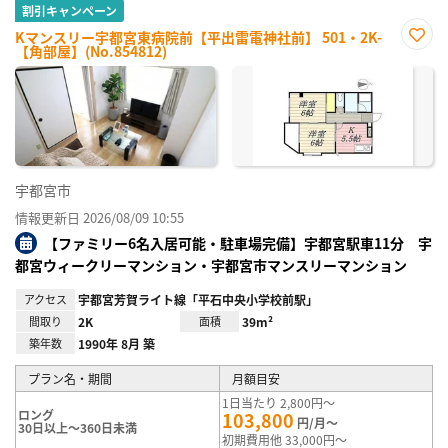
割引キャンペーン
Kマンスリー宇都宮東病院前【平出雷電神社前】 501・2K-
【角部屋】(No.854812)
お気
に入
り登
録
宇都宮市
情報更新日 2026/08/09 10:55
【ファミリー6名入居可能・駐車場完備】宇都宮駅車11分 宇
都宮ウィークリーマンション・宇都宮市マンスリーマンション
アクセス
宇都宮芳賀ライト線「平石中央小学校前駅」
間取り
2K
面積
39m²
築年数
1990年 8月 築
プラン名・期間
月額目安
1日当たり 2,800円～
ロング
103,800
円/月～
30日以上～360日未満
初期費用他 33,000円～