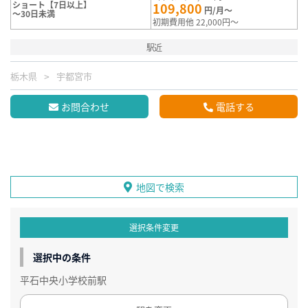
ショート【7日以上】
109,800
円/月～
～30日未満
初期費用他 22,000円～
駅近
栃木県
宇都宮市
お問合わせ
電話する
地図で検索
選択条件変更
選択中の条件
平石中央小学校前駅