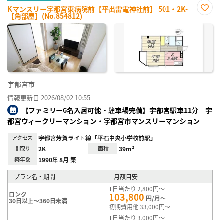
Kマンスリー宇都宮東病院前【平出雷電神社前】 501・2K-
【角部屋】(No.854812)
お気
に入
り登
録
宇都宮市
情報更新日 2026/08/02 10:55
【ファミリー6名入居可能・駐車場完備】宇都宮駅車11分 宇
都宮ウィークリーマンション・宇都宮市マンスリーマンション
アクセス
宇都宮芳賀ライト線「平石中央小学校前駅」
間取り
2K
面積
39m²
築年数
1990年 8月 築
プラン名・期間
月額目安
1日当たり 2,800円～
ロング
103,800
円/月～
30日以上～360日未満
初期費用他 33,000円～
1日当たり 3,000円～