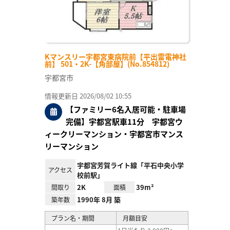
Kマンスリー宇都宮東病院前【平出雷電神社
前】 501・2K-【角部屋】(No.854812)
宇都宮市
情報更新日 2026/08/02 10:55
【ファミリー6名入居可能・駐車場
完備】宇都宮駅車11分 宇都宮ウ
ィークリーマンション・宇都宮市マンス
リーマンション
宇都宮芳賀ライト線「平石中央小学
アクセス
校前駅」
2K
39m²
間取り
面積
1990年 8月 築
築年数
プラン名・期間
月額目安