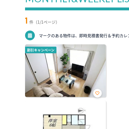
1
件（1/1ページ）
マークのある物件は、即時見積書発行＆予約カレ
割引キャンペーン
お気
に入
り登
録