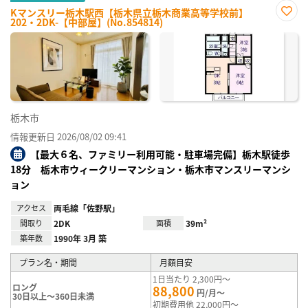
Kマンスリー栃木駅西【栃木県立栃木商業高等学校前】
202・2DK-【中部屋】(No.854814)
お気
に入
り登
録
栃木市
情報更新日 2026/08/02 09:41
【最大６名、ファミリー利用可能・駐車場完備】栃木駅徒歩
18分 栃木市ウィークリーマンション・栃木市マンスリーマンシ
ョン
アクセス
両毛線「佐野駅」
間取り
2DK
面積
39m²
築年数
1990年 3月 築
プラン名・期間
月額目安
1日当たり 2,300円～
ロング
88,800
円/月～
30日以上～360日未満
初期費用他 22,000円～