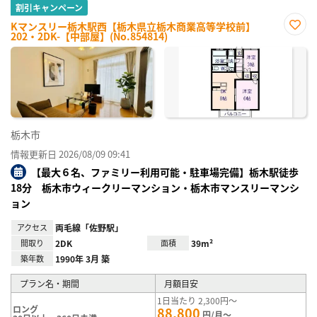
割引キャンペーン
Kマンスリー栃木駅西【栃木県立栃木商業高等学校前】
202・2DK-【中部屋】(No.854814)
お気
に入
り登
録
栃木市
情報更新日 2026/08/09 09:41
【最大６名、ファミリー利用可能・駐車場完備】栃木駅徒歩
18分 栃木市ウィークリーマンション・栃木市マンスリーマンシ
ョン
アクセス
両毛線「佐野駅」
間取り
2DK
面積
39m²
築年数
1990年 3月 築
プラン名・期間
月額目安
1日当たり 2,300円～
ロング
88,800
円/月～