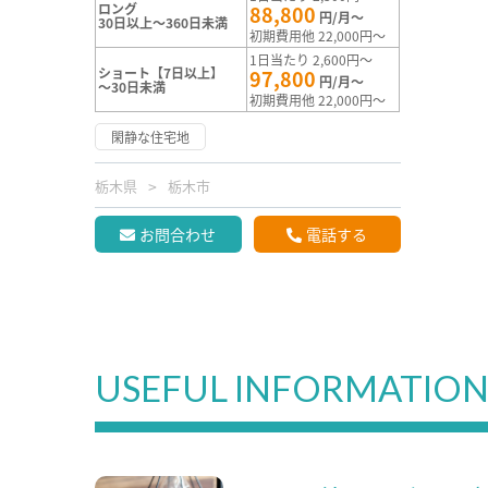
ロング
88,800
円/月～
30日以上～360日未満
初期費用他 22,000円～
1日当たり 2,600円～
ショート【7日以上】
97,800
円/月～
～30日未満
初期費用他 22,000円～
閑静な住宅地
栃木県
栃木市
お問合わせ
電話する
USEFUL INFORMATIO