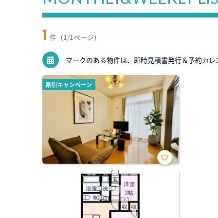
1
件（1/1ページ）
マークのある物件は、即時見積書発行＆予約カレ
割引キャンペーン
お気
に入
り登
録