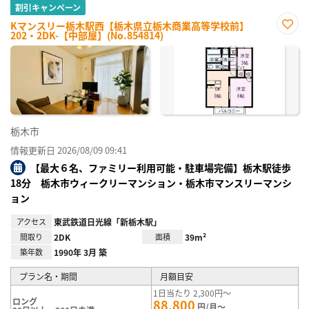
割引キャンペーン
Kマンスリー栃木駅西【栃木県立栃木商業高等学校前】
202・2DK-【中部屋】(No.854814)
お気
に入
り登
録
栃木市
情報更新日 2026/08/09 09:41
【最大６名、ファミリー利用可能・駐車場完備】栃木駅徒歩
18分 栃木市ウィークリーマンション・栃木市マンスリーマンシ
ョン
アクセス
東武鉄道日光線「新栃木駅」
間取り
2DK
面積
39m²
築年数
1990年 3月 築
プラン名・期間
月額目安
1日当たり 2,300円～
ロング
88,800
円/月～