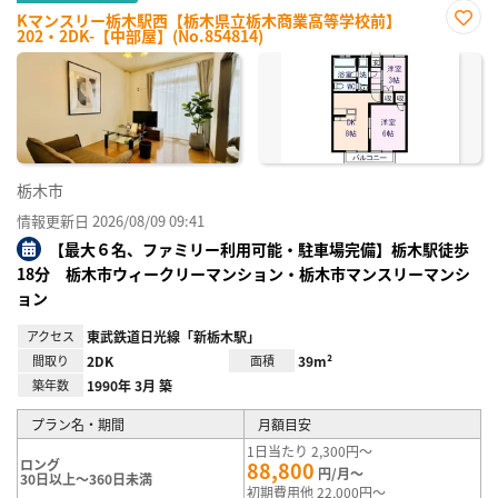
Kマンスリー栃木駅西【栃木県立栃木商業高等学校前】
202・2DK-【中部屋】(No.854814)
お気
に入
り登
録
栃木市
情報更新日 2026/08/09 09:41
【最大６名、ファミリー利用可能・駐車場完備】栃木駅徒歩
18分 栃木市ウィークリーマンション・栃木市マンスリーマンシ
ョン
アクセス
東武鉄道日光線「新栃木駅」
間取り
2DK
面積
39m²
築年数
1990年 3月 築
プラン名・期間
月額目安
1日当たり 2,300円～
ロング
88,800
円/月～
30日以上～360日未満
初期費用他 22,000円～