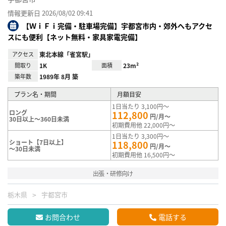
情報更新日 2026/08/02 09:41
【ＷｉＦｉ完備・駐車場完備】宇都宮市内・郊外へもアクセ
スにも便利【ネット無料・家具家電完備】
アクセス
東北本線「雀宮駅」
間取り
1K
面積
23m²
築年数
1989年 8月 築
プラン名・期間
月額目安
1日当たり 3,100円～
ロング
112,800
円/月～
30日以上～360日未満
初期費用他 22,000円～
1日当たり 3,300円～
ショート【7日以上】
118,800
円/月～
～30日未満
初期費用他 16,500円～
出張・研修向け
栃木県
宇都宮市
お問合わせ
電話する