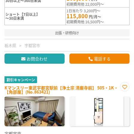
30日以上～360日未満
初期費用他 22,000円～
1日当たり 3,200円～
ショート【7日以上】
115,800
円/月～
～30日未満
初期費用他 16,500円～
出張・研修向け
栃木県
宇都宮市
お問合わせ
電話する
割引キャンペーン
Kマンスリー東武宇都宮駅前【浄土宗 清巌寺前】 505・1K・
【角部屋】(No.863421)
お気
に入
り登
録
宇都宮市