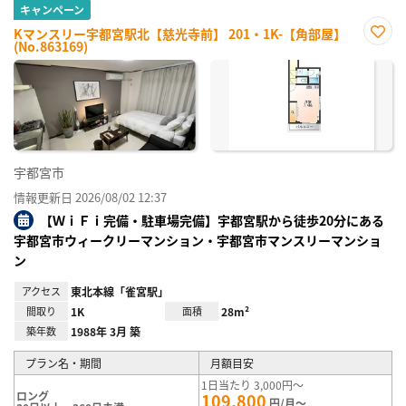
キャンペーン
Kマンスリー宇都宮駅北【慈光寺前】 201・1K-【角部屋】
(No.863169)
お気
に入
り登
録
宇都宮市
情報更新日 2026/08/02 12:37
【ＷｉＦｉ完備・駐車場完備】宇都宮駅から徒歩20分にある
宇都宮市ウィークリーマンション・宇都宮市マンスリーマンショ
ン
アクセス
東北本線「雀宮駅」
間取り
1K
面積
28m²
築年数
1988年 3月 築
プラン名・期間
月額目安
1日当たり 3,000円～
ロング
109,800
円/月～