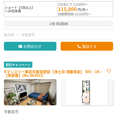
1日当たり 3,200円～
ショート【7日以上】
115,800
円/月～
～30日未満
初期費用他 16,500円～
上階･眺望抜群
栃木県
宇都宮市
お問合わせ
電話する
割引キャンペーン
Kマンスリー東武宇都宮駅前【浄土宗 清巌寺前】 505・1K・
【角部屋】(No.863421)
お気
に入
り登
録
宇都宮市