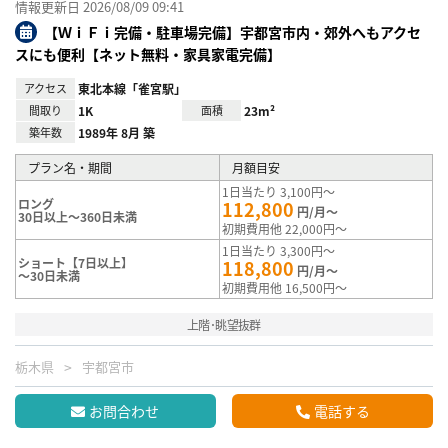
情報更新日 2026/08/09 09:41
【ＷｉＦｉ完備・駐車場完備】宇都宮市内・郊外へもアクセ
スにも便利【ネット無料・家具家電完備】
アクセス
東北本線「雀宮駅」
間取り
1K
面積
23m²
築年数
1989年 8月 築
プラン名・期間
月額目安
1日当たり 3,100円～
ロング
112,800
円/月～
30日以上～360日未満
初期費用他 22,000円～
1日当たり 3,300円～
ショート【7日以上】
118,800
円/月～
～30日未満
初期費用他 16,500円～
上階･眺望抜群
栃木県
宇都宮市
お問合わせ
電話する