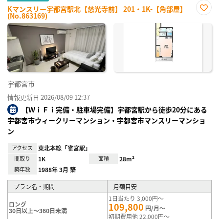
Kマンスリー宇都宮駅北【慈光寺前】 201・1K-【角部屋】
(No.863169)
お気
に入
り登
録
宇都宮市
情報更新日 2026/08/09 12:37
【ＷｉＦｉ完備・駐車場完備】宇都宮駅から徒歩20分にある
宇都宮市ウィークリーマンション・宇都宮市マンスリーマンショ
ン
アクセス
東北本線「雀宮駅」
間取り
1K
面積
28m²
築年数
1988年 3月 築
プラン名・期間
月額目安
1日当たり 3,000円～
ロング
109,800
円/月～
30日以上～360日未満
初期費用他 22,000円～