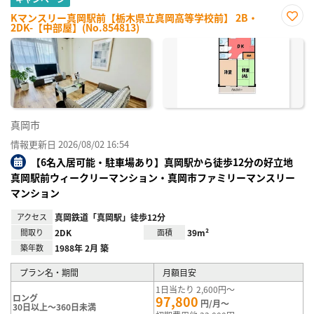
Kマンスリー真岡駅前【栃木県立真岡高等学校前】 2B・
2DK-【中部屋】(No.854813)
お気
に入
り登
録
真岡市
情報更新日 2026/08/02 16:54
【6名入居可能・駐車場あり】真岡駅から徒歩12分の好立地
真岡駅前ウィークリーマンション・真岡市ファミリーマンスリー
マンション
アクセス
真岡鉄道「真岡駅」徒歩12分
間取り
2DK
面積
39m²
築年数
1988年 2月 築
プラン名・期間
月額目安
1日当たり 2,600円～
ロング
97,800
円/月～
30日以上～360日未満