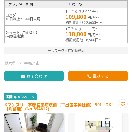
プラン名・期間
月額目安
1日当たり 3,000円～
ロング
109,800
円/月～
30日以上～360日未満
初期費用他 22,000円～
1日当たり 3,300円～
ショート【7日以上】
118,800
円/月～
～30日未満
初期費用他 16,500円～
テレワーク・在宅勤務可
栃木県
宇都宮市
お問合わせ
電話する
割引キャンペーン
Kマンスリー宇都宮東病院前【平出雷電神社前】 501・2K-
【角部屋】(No.854812)
お気
に入
り登
録