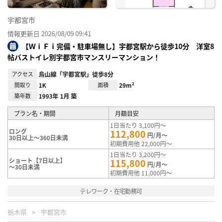
宇都宮市
情報更新日 2026/08/09 09:41
【ＷｉＦｉ完備・駐車場無し】宇都宮駅から徒歩10分 洋室8
帖バストイレ別宇都宮市マンスリーマンション！
アクセス
烏山線「宇都宮駅」徒歩8分
間取り
1K
面積
29m²
築年数
1993年 1月 築
プラン名・期間
月額目安
1日当たり 3,100円～
ロング
112,800
円/月～
30日以上～360日未満
初期費用他 22,000円～
1日当たり 3,200円～
ショート【7日以上】
115,800
円/月～
～30日未満
初期費用他 11,000円～
テレワーク・在宅勤務可
栃木県
宇都宮市