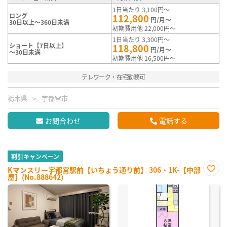
1日当たり 3,100円～
ロング
112,800
円/月～
30日以上～360日未満
初期費用他 22,000円～
1日当たり 3,300円～
ショート【7日以上】
118,800
円/月～
～30日未満
初期費用他 16,500円～
テレワーク・在宅勤務可
栃木県
宇都宮市
お問合わせ
電話する
割引キャンペーン
Kマンスリー宇都宮駅前【いちょう通り前】 306・1K-【中部
屋】(No.888642)
お気
に入
り登
録