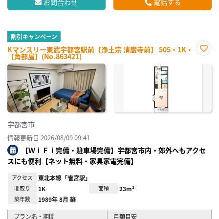
お問合わせ
電話する
割引キャンペーン
Kマンスリー東武宇都宮駅前【浄土宗 清巌寺前】 505・1K・
【角部屋】(No.863421)
お気
に入
り登
録
宇都宮市
情報更新日 2026/08/09 09:41
【ＷｉＦｉ完備・駐車場完備】宇都宮市内・郊外へもアクセ
スにも便利【ネット無料・家具家電完備】
アクセス
東北本線「雀宮駅」
間取り
1K
面積
23m²
築年数
1989年 8月 築
プラン名・期間
月額目安