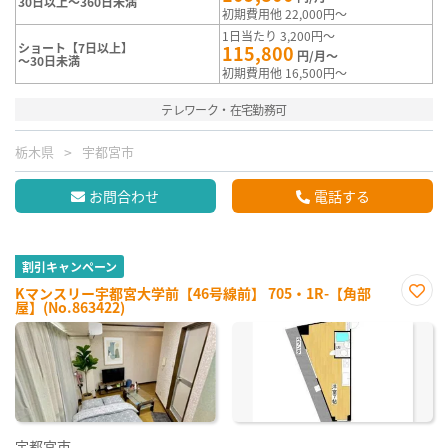
30日以上～360日未満
初期費用他 22,000円～
1日当たり 3,200円～
ショート【7日以上】
115,800
円/月～
～30日未満
初期費用他 16,500円～
テレワーク・在宅勤務可
栃木県
宇都宮市
お問合わせ
電話する
割引キャンペーン
Kマンスリー宇都宮大学前【46号線前】 705・1R-【角部
屋】(No.863422)
お気
に入
り登
録
宇都宮市