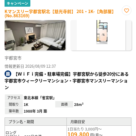
キャンペーン
Kマンスリー宇都宮駅北【慈光寺前】 201・1K-【角部屋】
(No.863169)
お気
に入
り登
録
宇都宮市
情報更新日 2026/08/09 12:37
【ＷｉＦｉ完備・駐車場完備】宇都宮駅から徒歩20分にある
宇都宮市ウィークリーマンション・宇都宮市マンスリーマンショ
ン
アクセス
東北本線「雀宮駅」
間取り
1K
面積
28m²
築年数
1988年 3月 築
プラン名・期間
月額目安
1日当たり 3,000円～
ロング
109,800
円/月～