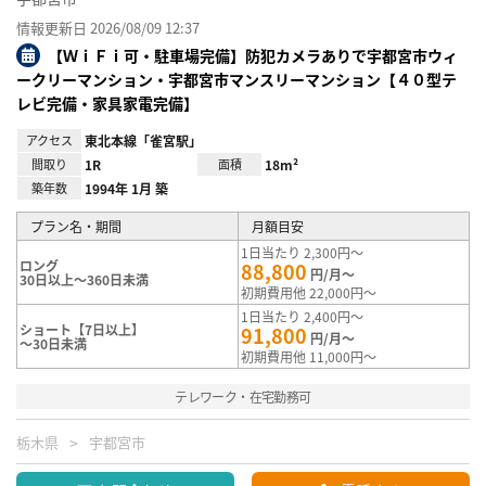
情報更新日 2026/08/09 12:37
【ＷｉＦｉ可・駐車場完備】防犯カメラありで宇都宮市ウィ
ークリーマンション・宇都宮市マンスリーマンション【４０型テ
レビ完備・家具家電完備】
アクセス
東北本線「雀宮駅」
間取り
1R
面積
18m²
築年数
1994年 1月 築
プラン名・期間
月額目安
1日当たり 2,300円～
ロング
88,800
円/月～
30日以上～360日未満
初期費用他 22,000円～
1日当たり 2,400円～
ショート【7日以上】
91,800
円/月～
～30日未満
初期費用他 11,000円～
テレワーク・在宅勤務可
栃木県
宇都宮市