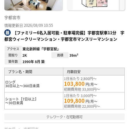
宇都宮市
情報更新日 2026/08/09 10:55
【ファミリー6名入居可能・駐車場完備】宇都宮駅車11分 宇
都宮ウィークリーマンション・宇都宮市マンスリーマンション
アクセス
東北新幹線「宇都宮駅」
間取り
2K
面積
39m²
築年数
1990年 8月 築
プラン名・期間
月額目安
1日当たり 2,800円～
ロング
103,800
円/月～
30日以上～360日未満
初期費用他 33,000円～
1日当たり 3,000円～
ショート【7日以上】
109,800
円/月～
～30日未満
初期費用他 22,000円～
テレワーク・在宅勤務可
栃木県
宇都宮市