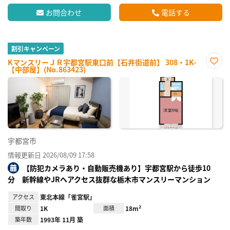
お問合わせ
電話する
割引キャンペーン
KマンスリーＪＲ宇都宮駅東口前【石井街道前】 308・1K-
【中部屋】(No.863423)
お気
に入
り登
録
宇都宮市
情報更新日 2026/08/09 17:58
【防犯カメラあり・自動販売機あり】宇都宮駅から徒歩10
分 新幹線やJRへアクセス抜群な栃木市マンスリーマンション
アクセス
東北本線「雀宮駅」
間取り
1K
面積
18m²
築年数
1993年 11月 築