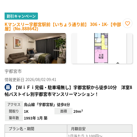
割引キャンペーン
Kマンスリー宇都宮駅前【いちょう通り前】 306・1K-【中部
屋】(No.888642)
お気
に入
り登
録
宇都宮市
情報更新日 2026/08/02 09:41
【ＷｉＦｉ完備・駐車場無し】宇都宮駅から徒歩10分 洋室8
帖バストイレ別宇都宮市マンスリーマンション！
アクセス
烏山線「宇都宮駅」徒歩8分
間取り
1K
面積
29m²
築年数
1993年 1月 築
プラン名・期間
月額目安
1日当たり 3,100円～