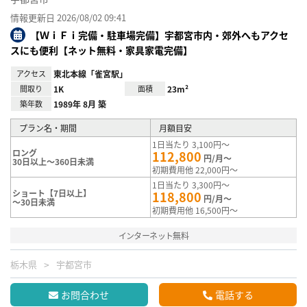
情報更新日 2026/08/02 09:41
【ＷｉＦｉ完備・駐車場完備】宇都宮市内・郊外へもアクセ
スにも便利【ネット無料・家具家電完備】
アクセス
東北本線「雀宮駅」
間取り
1K
面積
23m²
築年数
1989年 8月 築
プラン名・期間
月額目安
1日当たり 3,100円～
ロング
112,800
円/月～
30日以上～360日未満
初期費用他 22,000円～
1日当たり 3,300円～
ショート【7日以上】
118,800
円/月～
～30日未満
初期費用他 16,500円～
インターネット無料
栃木県
宇都宮市
お問合わせ
電話する