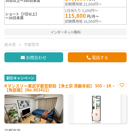
30日以上～360日未満
初期費用他 22,000円～
1日当たり 3,200円～
ショート【7日以上】
115,800
円/月～
～30日未満
初期費用他 16,500円～
インターネット無料
栃木県
宇都宮市
お問合わせ
電話する
割引キャンペーン
Kマンスリー東武宇都宮駅前【浄土宗 清巌寺前】 505・1K・
【角部屋】(No.863421)
お気
に入
り登
録
宇都宮市