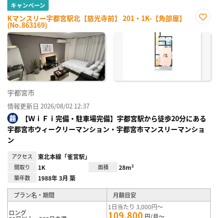
キャンペーン
Kマンスリー宇都宮駅北【慈光寺前】 201・1K-【角部屋】
(No.863169)
お気
に入
り登
録
宇都宮市
情報更新日 2026/08/02 12:37
【ＷｉＦｉ完備・駐車場完備】宇都宮駅から徒歩20分にある
宇都宮市ウィークリーマンション・宇都宮市マンスリーマンショ
ン
アクセス
東北本線「雀宮駅」
間取り
1K
面積
28m²
築年数
1988年 3月 築
プラン名・期間
月額目安
1日当たり 3,000円～
ロング
109,800
円/月～