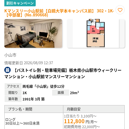
割引キャンペーン
Kマンスリー小山駅前【白鴎大学本キャンパス前】 302・1K-
【中部屋】(No.890668)
お気
に入
り登
録
小山市
情報更新日 2026/08/09 12:37
【バストイレ別・駐車場完備】栃木県小山駅市ウィークリー
マンション・小山駅前マンスリーマンション
アクセス
両毛線「小山駅」徒歩12分
間取り
1K
面積
29m²
築年数
1991年 3月 築
プラン名・期間
月額目安
1日当たり 3,100円～
ロング
112,800
円/月～
30日以上～360日未満
初期費用他 22,000円～