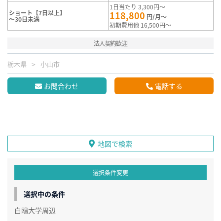
1日当たり 3,300円～
ショート【7日以上】
118,800
円/月～
～30日未満
初期費用他 16,500円～
法人契約歓迎
栃木県
小山市
お問合わせ
電話する
地図で検索
選択条件変更
選択中の条件
白鴎大学周辺