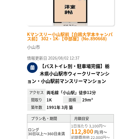
Kマンスリー小山駅前【白鴎大学本キャンパ
ス前】 302・1K-【中部屋】(No.890668)
小山市
情報更新日 2026/08/02 12:37
【バストイレ別・駐車場完備】栃
木県小山駅市ウィークリーマンシ
ョン・小山駅前マンスリーマンション
両毛線「小山駅」徒歩12分
アクセス
1K
29m²
間取り
面積
1991年 3月 築
築年数
プラン名・期間
月額目安
1日当たり 3,100円～
ロング
112,800
円/月～
30日以上～360日未満
初期費用他 22,000円～