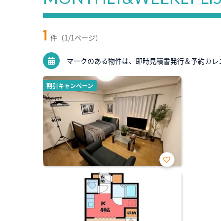
1
件（1/1ページ）
マークのある物件は、即時見積書発行＆予約カレ
割引キャンペーン
お気
に入
り登
録