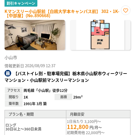
割引キャンペーン
Kマンスリー小山駅前【白鴎大学本キャンパス前】 302・1K-
【中部屋】(No.890668)
お気
に入
り登
録
小山市
情報更新日 2026/08/09 12:37
【バストイレ別・駐車場完備】栃木県小山駅市ウィークリー
マンション・小山駅前マンスリーマンション
アクセス
両毛線「小山駅」徒歩12分
間取り
1K
面積
29m²
築年数
1991年 3月 築
プラン名・期間
月額目安
1日当たり 3,100円～
ロング
112,800
円/月～
30日以上～360日未満
初期費用他 22,000円～