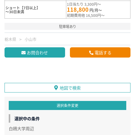
1日当たり 3,300円～
ショート【7日以上】
118,800
円/月～
～30日未満
初期費用他 16,500円～
駐車場あり
栃木県
小山市
お問合わせ
電話する
地図で検索
選択条件変更
選択中の条件
白鴎大学周辺