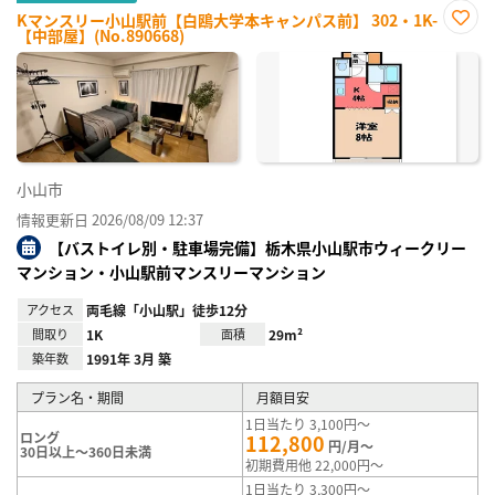
Kマンスリー小山駅前【白鴎大学本キャンパス前】 302・1K-
【中部屋】(No.890668)
お気
に入
り登
録
小山市
情報更新日 2026/08/09 12:37
【バストイレ別・駐車場完備】栃木県小山駅市ウィークリー
マンション・小山駅前マンスリーマンション
アクセス
両毛線「小山駅」徒歩12分
間取り
1K
面積
29m²
築年数
1991年 3月 築
プラン名・期間
月額目安
1日当たり 3,100円～
ロング
112,800
円/月～
30日以上～360日未満
初期費用他 22,000円～
1日当たり 3,300円～