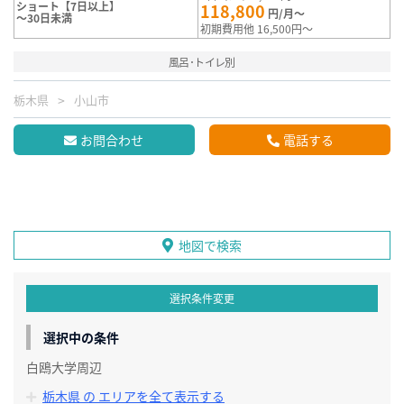
ショート【7日以上】
118,800
円/月～
～30日未満
初期費用他 16,500円～
風呂･トイレ別
栃木県
小山市
お問合わせ
電話する
地図で検索
選択条件変更
選択中の条件
白鴎大学周辺
栃木県 の エリアを全て表示する