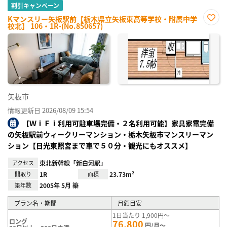
割引キャンペーン
Kマンスリー矢板駅前【栃木県立矢板東高等学校・附属中学
校北】 106・1R-(No.850657)
お気
に入
り登
録
矢板市
情報更新日 2026/08/09 15:54
【ＷｉＦｉ利用可駐車場完備・２名利用可能】家具家電完備
の矢板駅前ウィークリーマンション・栃木矢板市マンスリーマン
ション【日光東照宮まで車で５０分・観光にもオススメ】
アクセス
東北新幹線「新白河駅」
間取り
1R
面積
23.73m²
築年数
2005年 5月 築
プラン名・期間
月額目安
1日当たり 1,900円～
ロング
76,800
円/月～