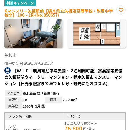
割引キャンペーン
Kマンスリー矢板駅前【栃木県立矢板東高等学校・附属中学
校北】 106・1R-(No.850657)
お気
に入
り登
録
矢板市
情報更新日 2026/08/02 15:54
【ＷｉＦｉ利用可駐車場完備・２名利用可能】家具家電完備
の矢板駅前ウィークリーマンション・栃木矢板市マンスリーマン
ション【日光東照宮まで車で５０分・観光にもオススメ】
アクセス
東北新幹線「新白河駅」
間取り
1R
面積
23.73m²
築年数
2005年 5月 築
プラン名・期間
月額目安
1日当たり 1,900円～
ロング
76,800
円/月～