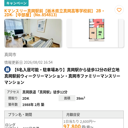
キャンペーン
Kマンスリー真岡駅前【栃木県立真岡高等学校前】 2B・
2DK-【中部屋】(No.854813)
お気
に入
り登
録
真岡市
情報更新日 2026/08/02 16:54
【6名入居可能・駐車場あり】真岡駅から徒歩12分の好立地
真岡駅前ウィークリーマンション・真岡市ファミリーマンスリー
マンション
アクセス
真岡鉄道「真岡駅」徒歩12分
間取り
2DK
面積
39m²
築年数
1988年 2月 築
プラン名・期間
月額目安
1日当たり 2,600円～
ロング
97,800
円/月～