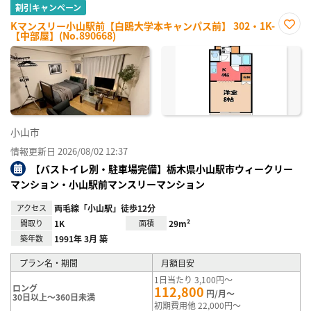
割引キャンペーン
Kマンスリー小山駅前【白鴎大学本キャンパス前】 302・1K-
【中部屋】(No.890668)
お気
に入
り登
録
小山市
情報更新日 2026/08/02 12:37
【バストイレ別・駐車場完備】栃木県小山駅市ウィークリー
マンション・小山駅前マンスリーマンション
アクセス
両毛線「小山駅」徒歩12分
間取り
1K
面積
29m²
築年数
1991年 3月 築
プラン名・期間
月額目安
1日当たり 3,100円～
ロング
112,800
円/月～
30日以上～360日未満
初期費用他 22,000円～