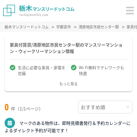
栃木マンスリードットコム
宇都宮市
清原地区市民センター駅
家具
家具付賃貸/清原地区市民センター駅のマンスリーマンショ
ン・ウィークリーマンション情報
生活に必要な家具・家電を
Wi-Fi無料でテレワークも
完備
快適
もっと見る
0
件（1/1ページ）
マークのある物件は、即時見積書発行＆予約カレンダーに
よるダイレクト予約が可能です！