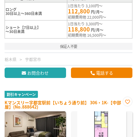
1日当たり 3,100円～
ロング
112,800
円/月～
30日以上～360日未満
初期費用他 22,000円～
1日当たり 3,300円～
ショート【7日以上】
118,800
円/月～
～30日未満
初期費用他 16,500円～
保証人不要
栃木県
宇都宮市
お問合わせ
電話する
割引キャンペーン
Kマンスリー宇都宮駅前【いちょう通り前】 306・1K-【中部
屋】(No.888642)
お気
に入
り登
録