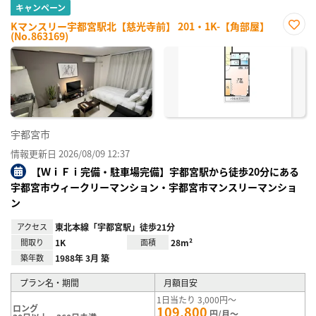
キャンペーン
Kマンスリー宇都宮駅北【慈光寺前】 201・1K-【角部屋】
(No.863169)
お気
に入
り登
録
宇都宮市
情報更新日 2026/08/09 12:37
【ＷｉＦｉ完備・駐車場完備】宇都宮駅から徒歩20分にある
宇都宮市ウィークリーマンション・宇都宮市マンスリーマンショ
ン
アクセス
東北本線「宇都宮駅」徒歩21分
間取り
1K
面積
28m²
築年数
1988年 3月 築
プラン名・期間
月額目安
1日当たり 3,000円～
ロング
109,800
円/月～