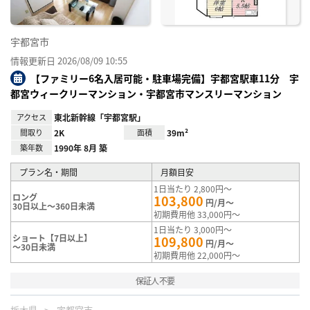
宇都宮市
情報更新日 2026/08/09 10:55
【ファミリー6名入居可能・駐車場完備】宇都宮駅車11分 宇
都宮ウィークリーマンション・宇都宮市マンスリーマンション
アクセス
東北新幹線「宇都宮駅」
間取り
2K
面積
39m²
築年数
1990年 8月 築
プラン名・期間
月額目安
1日当たり 2,800円～
ロング
103,800
円/月～
30日以上～360日未満
初期費用他 33,000円～
1日当たり 3,000円～
ショート【7日以上】
109,800
円/月～
～30日未満
初期費用他 22,000円～
保証人不要
栃木県
宇都宮市