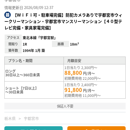
情報更新日 2026/08/09 12:37
【ＷｉＦｉ可・駐車場完備】防犯カメラありで宇都宮市ウィ
ークリーマンション・宇都宮市マンスリーマンション【４０型テ
レビ完備・家具家電完備】
アクセス
東北本線「宇都宮駅」
間取り
1R
面積
18m²
築年数
1994年 1月 築
プラン名・期間
月額目安
1日当たり 2,300円～
ロング
88,800
円/月～
30日以上～360日未満
初期費用他 22,000円～
1日当たり 2,400円～
ショート【7日以上】
91,800
円/月～
～30日未満
初期費用他 11,000円～
保証人不要
栃木県
宇都宮市