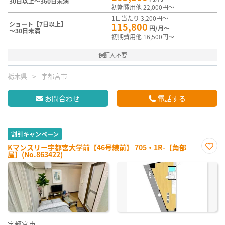
30日以上～360日未満
初期費用他 22,000円～
1日当たり 3,200円～
ショート【7日以上】
115,800
円/月～
～30日未満
初期費用他 16,500円～
保証人不要
栃木県
宇都宮市
お問合わせ
電話する
割引キャンペーン
Kマンスリー宇都宮大学前【46号線前】 705・1R-【角部
屋】(No.863422)
お気
に入
り登
録
宇都宮市