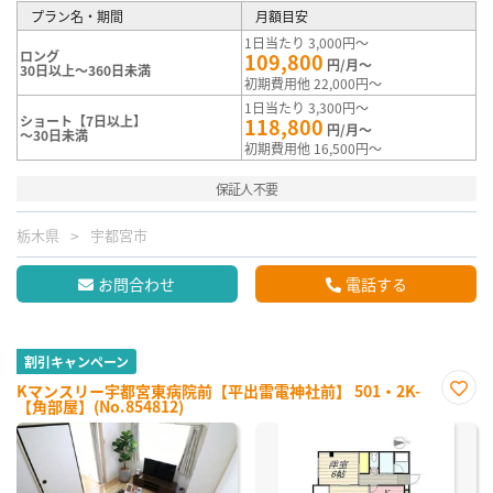
プラン名・期間
月額目安
1日当たり 3,000円～
ロング
109,800
円/月～
30日以上～360日未満
初期費用他 22,000円～
1日当たり 3,300円～
ショート【7日以上】
118,800
円/月～
～30日未満
初期費用他 16,500円～
保証人不要
栃木県
宇都宮市
お問合わせ
電話する
割引キャンペーン
Kマンスリー宇都宮東病院前【平出雷電神社前】 501・2K-
【角部屋】(No.854812)
お気
に入
り登
録