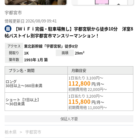
宇都宮市
情報更新日 2026/08/09 09:41
【ＷｉＦｉ完備・駐車場無し】宇都宮駅から徒歩10分 洋室8
帖バストイレ別宇都宮市マンスリーマンション！
アクセス
東北新幹線「宇都宮駅」徒歩8分
間取り
1K
面積
29m²
築年数
1993年 1月 築
プラン名・期間
月額目安
1日当たり 3,100円～
ロング
112,800
円/月～
30日以上～360日未満
初期費用他 22,000円～
1日当たり 3,200円～
ショート【7日以上】
115,800
円/月～
～30日未満
初期費用他 11,000円～
保証人不要
栃木県
宇都宮市