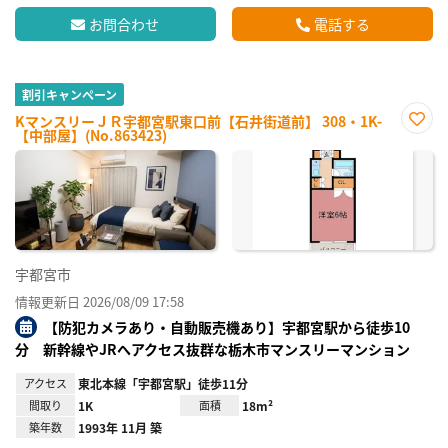
お問合わせ
電話する
割引キャンペーン
KマンスリーＪＲ宇都宮駅東口前【石井街道前】 308・1K-
【中部屋】(No.863423)
お気
に入
り登
録
宇都宮市
情報更新日 2026/08/09 17:58
【防犯カメラあり・自動販売機あり】宇都宮駅から徒歩10
分 新幹線やJRへアクセス抜群な栃木市マンスリーマンション
アクセス
東北本線「宇都宮駅」徒歩11分
間取り
1K
面積
18m²
築年数
1993年 11月 築