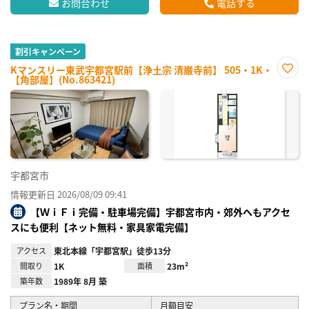
お問合わせ
電話する
割引キャンペーン
Kマンスリー東武宇都宮駅前【浄土宗 清巌寺前】 505・1K・
【角部屋】(No.863421)
お気
に入
り登
録
宇都宮市
情報更新日 2026/08/09 09:41
【ＷｉＦｉ完備・駐車場完備】宇都宮市内・郊外へもアクセ
スにも便利【ネット無料・家具家電完備】
アクセス
東北本線「宇都宮駅」徒歩13分
間取り
1K
面積
23m²
築年数
1989年 8月 築
プラン名・期間
月額目安