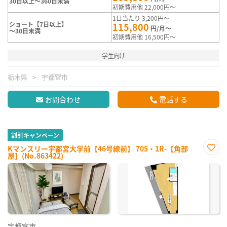
30日以上～360日未満
初期費用他 22,000円～
1日当たり 3,200円～
ショート【7日以上】
115,800
円/月～
～30日未満
初期費用他 16,500円～
学生向け
栃木県
宇都宮市
お問合わせ
電話する
割引キャンペーン
Kマンスリー宇都宮大学前【46号線前】 705・1R-【角部
屋】(No.863422)
お気
に入
り登
録
宇都宮市