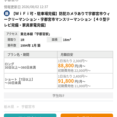
情報更新日 2026/08/02 12:37
【ＷｉＦｉ可・駐車場完備】防犯カメラありで宇都宮市ウィ
ークリーマンション・宇都宮市マンスリーマンション【４０型テ
レビ完備・家具家電完備】
アクセス
東北本線「宇都宮駅」
間取り
1R
面積
18m²
築年数
1994年 1月 築
プラン名・期間
月額目安
1日当たり 2,300円～
ロング
88,800
円/月～
30日以上～360日未満
初期費用他 22,000円～
1日当たり 2,400円～
ショート【7日以上】
91,800
円/月～
～30日未満
初期費用他 11,000円～
学生向け
栃木県
宇都宮市