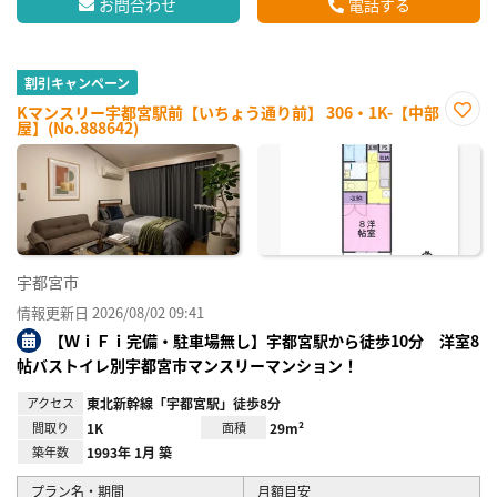
お問合わせ
電話する
割引キャンペーン
Kマンスリー宇都宮駅前【いちょう通り前】 306・1K-【中部
屋】(No.888642)
お気
に入
り登
録
宇都宮市
情報更新日 2026/08/02 09:41
【ＷｉＦｉ完備・駐車場無し】宇都宮駅から徒歩10分 洋室8
帖バストイレ別宇都宮市マンスリーマンション！
アクセス
東北新幹線「宇都宮駅」徒歩8分
間取り
1K
面積
29m²
築年数
1993年 1月 築
プラン名・期間
月額目安