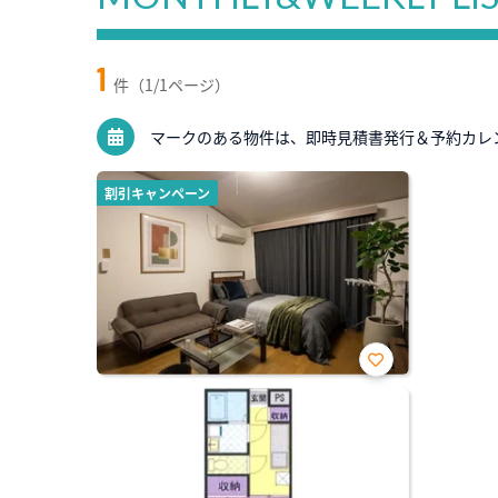
1
件（1/1ページ）
マークのある物件は、即時見積書発行＆予約カレ
割引キャンペーン
お気
に入
り登
録