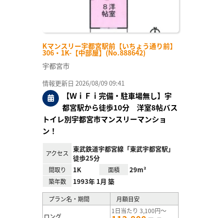
Kマンスリー宇都宮駅前【いちょう通り前】
306・1K-【中部屋】(No.888642)
宇都宮市
情報更新日 2026/08/09 09:41
【ＷｉＦｉ完備・駐車場無し】宇
都宮駅から徒歩10分 洋室8帖バス
トイレ別宇都宮市マンスリーマンショ
ン！
東武鉄道宇都宮線「東武宇都宮駅」
アクセス
徒歩25分
1K
29m²
間取り
面積
1993年 1月 築
築年数
プラン名・期間
月額目安
1日当たり 3,100円～
ロング