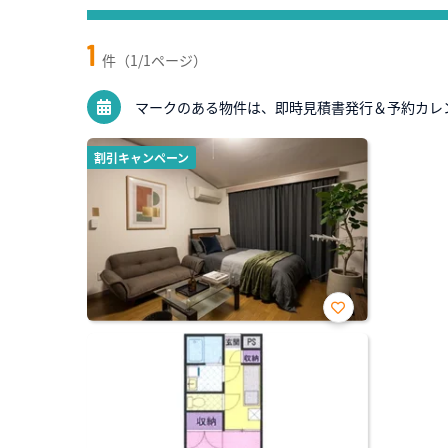
1
件（1/1ページ）
マークのある物件は、即時見積書発行＆予約カレ
割引キャンペーン
お気
に入
り登
録