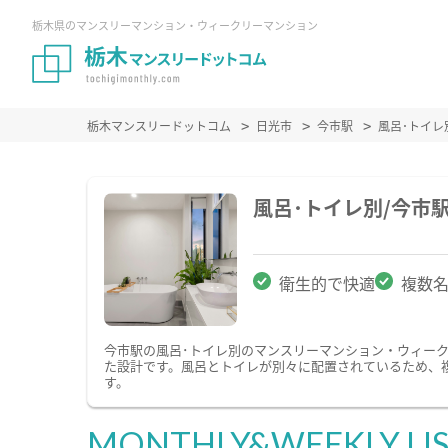
栃木県のマンスリーマンション・ウィークリーマンション
栃木マンスリードットコム
日光市
今市駅
風呂･トイ
風呂･トイレ別/今市
衛生的で快適
複数
今市駅の風呂･トイレ別のマンスリーマンション・ウィー
た設計です。風呂とトイレが別々に配置されているため、
す。
MONTHLY&WEEKLY LI