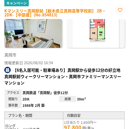
キャンペーン
Kマンスリー真岡駅前【栃木県立真岡高等学校前】 2B・
2DK-【中部屋】(No.854813)
お気
に入
り登
録
真岡市
情報更新日 2026/08/02 16:54
【6名入居可能・駐車場あり】真岡駅から徒歩12分の好立地
真岡駅前ウィークリーマンション・真岡市ファミリーマンスリー
マンション
アクセス
真岡鉄道「真岡駅」徒歩12分
間取り
2DK
面積
39m²
築年数
1988年 2月 築
プラン名・期間
月額目安
1日当たり 2,600円～
ロング
97,800
円/月～