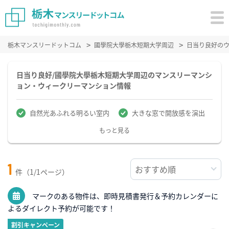
栃木マンスリードットコム
國學院大學栃木短期大学周辺
日当り良好の
日当り良好/國學院大學栃木短期大学周辺のマンスリーマンシ
ョン・ウィークリーマンション情報
自然光あふれる明るい室内
大きな窓で開放感を演出
もっと見る
1
件（1/1ページ）
マークのある物件は、即時見積書発行＆予約カレンダーに
よるダイレクト予約が可能です！
割引キャンペーン