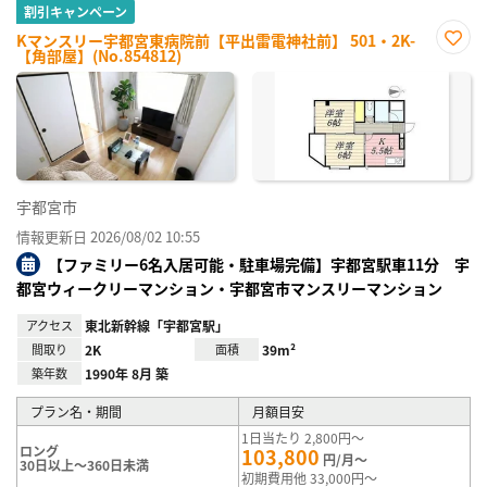
割引キャンペーン
Kマンスリー宇都宮東病院前【平出雷電神社前】 501・2K-
【角部屋】(No.854812)
お気
に入
り登
録
宇都宮市
情報更新日 2026/08/02 10:55
【ファミリー6名入居可能・駐車場完備】宇都宮駅車11分 宇
都宮ウィークリーマンション・宇都宮市マンスリーマンション
アクセス
東北新幹線「宇都宮駅」
間取り
2K
面積
39m²
築年数
1990年 8月 築
プラン名・期間
月額目安
1日当たり 2,800円～
ロング
103,800
円/月～
30日以上～360日未満
初期費用他 33,000円～