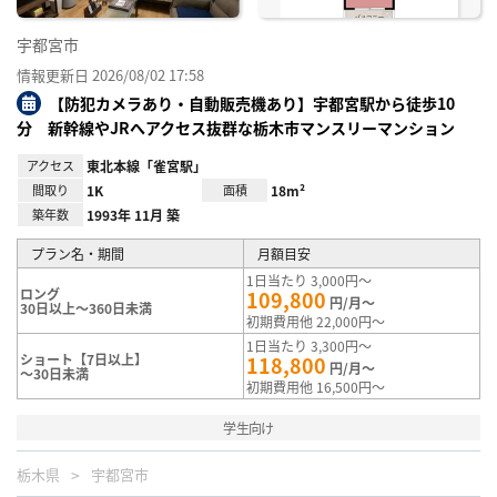
宇都宮市
情報更新日 2026/08/02 17:58
【防犯カメラあり・自動販売機あり】宇都宮駅から徒歩10
分 新幹線やJRへアクセス抜群な栃木市マンスリーマンション
アクセス
東北本線「雀宮駅」
間取り
1K
面積
18m²
築年数
1993年 11月 築
プラン名・期間
月額目安
1日当たり 3,000円～
ロング
109,800
円/月～
30日以上～360日未満
初期費用他 22,000円～
1日当たり 3,300円～
ショート【7日以上】
118,800
円/月～
～30日未満
初期費用他 16,500円～
学生向け
栃木県
宇都宮市