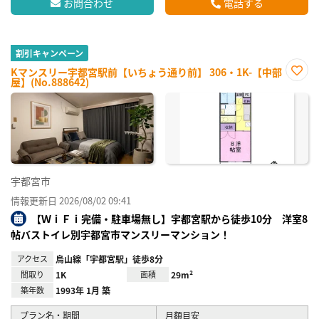
お問合わせ
電話する
割引キャンペーン
Kマンスリー宇都宮駅前【いちょう通り前】 306・1K-【中部
屋】(No.888642)
お気
に入
り登
録
宇都宮市
情報更新日 2026/08/02 09:41
【ＷｉＦｉ完備・駐車場無し】宇都宮駅から徒歩10分 洋室8
帖バストイレ別宇都宮市マンスリーマンション！
アクセス
烏山線「宇都宮駅」徒歩8分
間取り
1K
面積
29m²
築年数
1993年 1月 築
プラン名・期間
月額目安