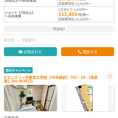
30日以上～360日未満
初期費用他 22,000円～
1日当たり 3,200円～
ショート【7日以上】
115,800
円/月～
～30日未満
初期費用他 16,500円～
学生向け
栃木県
宇都宮市
お問合わせ
電話する
割引キャンペーン
Kマンスリー宇都宮大学前【46号線前】 705・1R-【角部
屋】(No.863422)
お気
に入
り登
録
宇都宮市