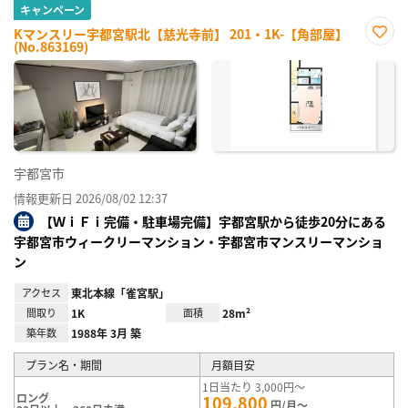
キャンペーン
Kマンスリー宇都宮駅北【慈光寺前】 201・1K-【角部屋】
(No.863169)
お気
に入
り登
録
宇都宮市
情報更新日 2026/08/02 12:37
【ＷｉＦｉ完備・駐車場完備】宇都宮駅から徒歩20分にある
宇都宮市ウィークリーマンション・宇都宮市マンスリーマンショ
ン
アクセス
東北本線「雀宮駅」
間取り
1K
面積
28m²
築年数
1988年 3月 築
プラン名・期間
月額目安
1日当たり 3,000円～
ロング
109,800
円/月～