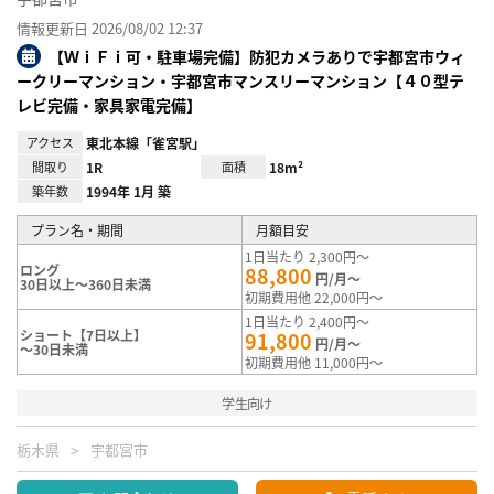
情報更新日 2026/08/02 12:37
【ＷｉＦｉ可・駐車場完備】防犯カメラありで宇都宮市ウィ
ークリーマンション・宇都宮市マンスリーマンション【４０型テ
レビ完備・家具家電完備】
アクセス
東北本線「雀宮駅」
間取り
1R
面積
18m²
築年数
1994年 1月 築
プラン名・期間
月額目安
1日当たり 2,300円～
ロング
88,800
円/月～
30日以上～360日未満
初期費用他 22,000円～
1日当たり 2,400円～
ショート【7日以上】
91,800
円/月～
～30日未満
初期費用他 11,000円～
学生向け
栃木県
宇都宮市