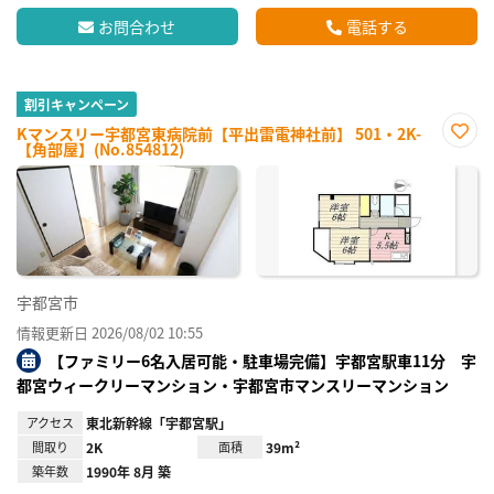
お問合わせ
電話する
割引キャンペーン
Kマンスリー宇都宮東病院前【平出雷電神社前】 501・2K-
【角部屋】(No.854812)
お気
に入
り登
録
宇都宮市
情報更新日 2026/08/02 10:55
【ファミリー6名入居可能・駐車場完備】宇都宮駅車11分 宇
都宮ウィークリーマンション・宇都宮市マンスリーマンション
アクセス
東北新幹線「宇都宮駅」
間取り
2K
面積
39m²
築年数
1990年 8月 築