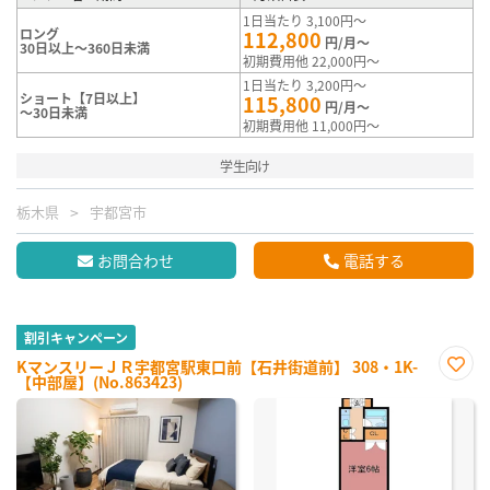
1日当たり 3,100円～
ロング
112,800
円/月～
30日以上～360日未満
初期費用他 22,000円～
1日当たり 3,200円～
ショート【7日以上】
115,800
円/月～
～30日未満
初期費用他 11,000円～
学生向け
栃木県
宇都宮市
お問合わせ
電話する
割引キャンペーン
KマンスリーＪＲ宇都宮駅東口前【石井街道前】 308・1K-
【中部屋】(No.863423)
お気
に入
り登
録