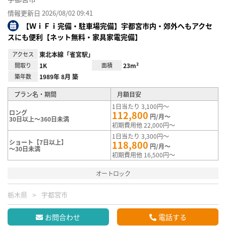
情報更新日 2026/08/02 09:41
【ＷｉＦｉ完備・駐車場完備】宇都宮市内・郊外へもアクセ
スにも便利【ネット無料・家具家電完備】
アクセス
東北本線「雀宮駅」
間取り
1K
面積
23m²
築年数
1989年 8月 築
プラン名・期間
月額目安
1日当たり 3,100円～
ロング
112,800
円/月～
30日以上～360日未満
初期費用他 22,000円～
1日当たり 3,300円～
ショート【7日以上】
118,800
円/月～
～30日未満
初期費用他 16,500円～
オートロック
栃木県
宇都宮市
お問合わせ
電話する