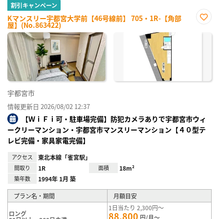
割引キャンペーン
Kマンスリー宇都宮大学前【46号線前】 705・1R-【角部
屋】(No.863422)
お気
に入
り登
録
宇都宮市
情報更新日 2026/08/02 12:37
【ＷｉＦｉ可・駐車場完備】防犯カメラありで宇都宮市ウィ
ークリーマンション・宇都宮市マンスリーマンション【４０型テ
レビ完備・家具家電完備】
アクセス
東北本線「雀宮駅」
間取り
1R
面積
18m²
築年数
1994年 1月 築
プラン名・期間
月額目安
1日当たり 2,300円～
ロング
88,800
円/月～