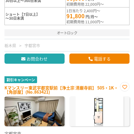
30日以上～360日未満
初期費用他 22,000円～
1日当たり 2,400円～
ショート【7日以上】
91,800
円/月～
～30日未満
初期費用他 11,000円～
オートロック
栃木県
宇都宮市
お問合わせ
電話する
割引キャンペーン
Kマンスリー東武宇都宮駅前【浄土宗 清巌寺前】 505・1K・
【角部屋】(No.863421)
お気
に入
り登
録
宇都宮市