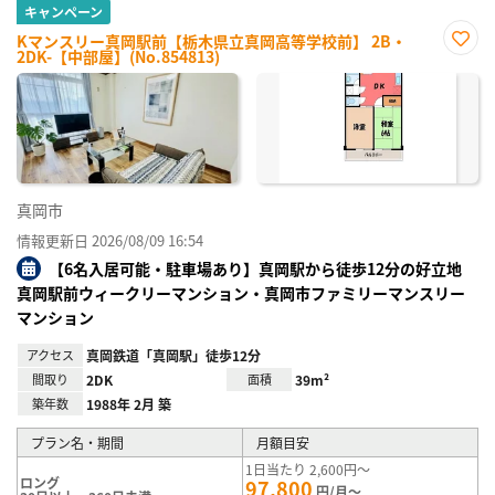
キャンペーン
Kマンスリー真岡駅前【栃木県立真岡高等学校前】 2B・
2DK-【中部屋】(No.854813)
お気
に入
り登
録
真岡市
情報更新日 2026/08/09 16:54
【6名入居可能・駐車場あり】真岡駅から徒歩12分の好立地
真岡駅前ウィークリーマンション・真岡市ファミリーマンスリー
マンション
アクセス
真岡鉄道「真岡駅」徒歩12分
間取り
2DK
面積
39m²
築年数
1988年 2月 築
プラン名・期間
月額目安
1日当たり 2,600円～
ロング
97,800
円/月～