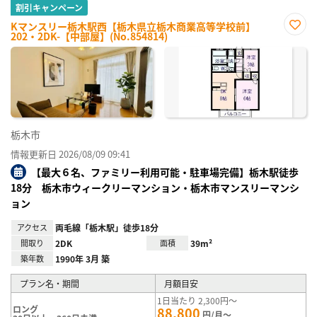
割引キャンペーン
Kマンスリー栃木駅西【栃木県立栃木商業高等学校前】
202・2DK-【中部屋】(No.854814)
お気
に入
り登
録
栃木市
情報更新日 2026/08/09 09:41
【最大６名、ファミリー利用可能・駐車場完備】栃木駅徒歩
18分 栃木市ウィークリーマンション・栃木市マンスリーマンシ
ョン
アクセス
両毛線「栃木駅」徒歩18分
間取り
2DK
面積
39m²
築年数
1990年 3月 築
プラン名・期間
月額目安
1日当たり 2,300円～
ロング
88,800
円/月～