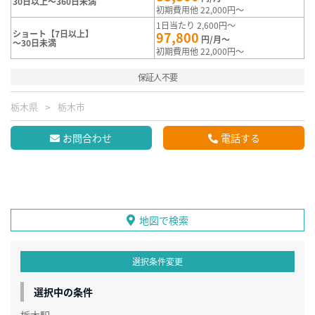
30日以上～360日未満
初期費用他 22,000円～
1日当たり 2,600円～
ショート【7日以上】
97,800
円/月～
～30日未満
初期費用他 22,000円～
保証人不要
栃木県
栃木市
お問合わせ
電話する
地図で検索
選択条件変更
選択中の条件