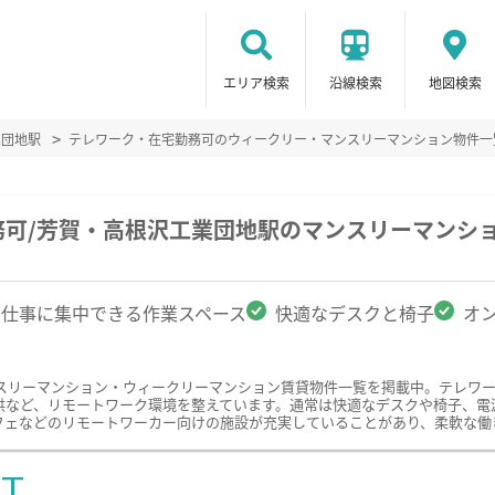
エリア検索
沿線検索
地図検索
業団地駅
テレワーク・在宅勤務可のウィークリー・マンスリーマンション物件一
務可/芳賀・高根沢工業団地駅のマンスリーマンシ
仕事に集中できる作業スペース
快適なデスクと椅子
オ
スリーマンション・ウィークリーマンション賃貸物件一覧を掲載中。テレワ
供など、リモートワーク環境を整えています。通常は快適なデスクや椅子、電
フェなどのリモートワーカー向けの施設が充実していることがあり、柔軟な働
ST