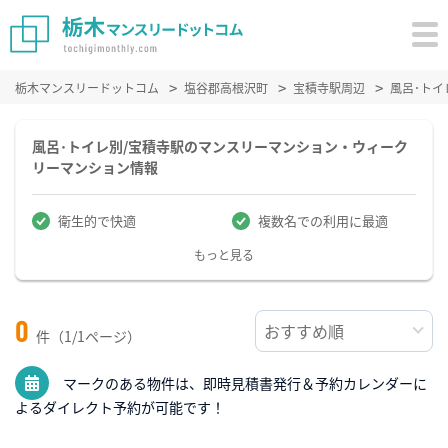
栃木マンスリードットコム
塩谷郡高根沢町
宝積寺駅周辺
風呂･ト
風呂･トイレ別/宝積寺駅のマンスリーマンション・ウィーク
リーマンション情報
衛生的で快適
複数名での利用に最適
もっと見る
0
件（1/1ページ）
マークのある物件は、即時見積書発行＆予約カレンダーに
よるダイレクト予約が可能です！