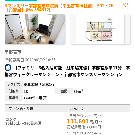
Kマンスリー宇都宮東病院前【平出雷電神社前】 501・2K-
【角部屋】(No.854812)
お気
に入
り登
録
宇都宮市
情報更新日 2026/08/02 10:55
【ファミリー6名入居可能・駐車場完備】宇都宮駅車11分 宇
都宮ウィークリーマンション・宇都宮市マンスリーマンション
アクセス
東北本線「岡本駅」
間取り
2K
面積
39m²
築年数
1990年 8月 築
プラン名・期間
月額目安
1日当たり 2,800円～
ロング
103,800
円/月～
30日以上～360日未満
初期費用他 33,000円～
1日当たり 3,000円～