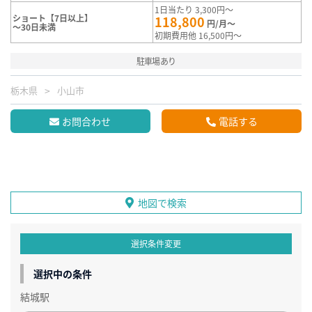
1日当たり 3,300円～
ショート【7日以上】
118,800
円/月～
～30日未満
初期費用他 16,500円～
駐車場あり
栃木県
小山市
お問合わせ
電話する
地図で検索
選択条件変更
選択中の条件
結城駅