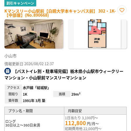
割引キャンペーン
Kマンスリー小山駅前【白鴎大学本キャンパス前】 302・1K-
【中部屋】(No.890668)
お気
に入
り登
録
小山市
情報更新日 2026/08/02 12:37
【バストイレ別・駐車場完備】栃木県小山駅市ウィークリー
マンション・小山駅前マンスリーマンション
アクセス
水戸線「結城駅」
間取り
1K
面積
29m²
築年数
1991年 3月 築
プラン名・期間
月額目安
1日当たり 3,100円～
ロング
112,800
円/月～
30日以上～360日未満
初期費用他 22,000円～