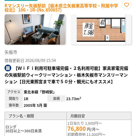
Kマンスリー矢板駅前【栃木県立矢板東高等学校・附属中学
校北】 106・1R-(No.850657)
お気
に入
り登
録
矢板市
情報更新日 2026/08/09 15:54
【ＷｉＦｉ利用可駐車場完備・２名利用可能】家具家電完備
の矢板駅前ウィークリーマンション・栃木矢板市マンスリーマン
ション【日光東照宮まで車で５０分・観光にもオススメ】
アクセス
東北本線「野崎駅」
間取り
1R
面積
23.73m²
築年数
2005年 5月 築
プラン名・期間
月額目安
1日当たり 1,900円～
ロング
76,800
円/月～
30日以上～360日未満
初期費用他 11,000円～