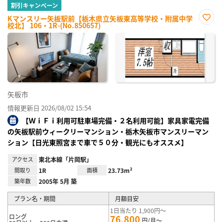
割引キャンペーン
Kマンスリー矢板駅前【栃木県立矢板東高等学校・附属中学
校北】 106・1R-(No.850657)
お気
に入
り登
録
矢板市
情報更新日 2026/08/02 15:54
【ＷｉＦｉ利用可駐車場完備・２名利用可能】家具家電完備
の矢板駅前ウィークリーマンション・栃木矢板市マンスリーマン
ション【日光東照宮まで車で５０分・観光にもオススメ】
アクセス
東北本線「片岡駅」
間取り
1R
面積
23.73m²
築年数
2005年 5月 築
プラン名・期間
月額目安
1日当たり 1,900円～
ロング
76,800
円/月～