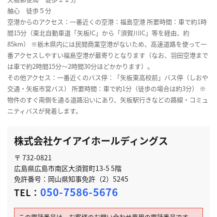
舳心 徒歩５分
空港からのアクセス：一番近くの空港：福島空港 所要時間：車で約1時
間15分（東北自動車道「矢板IC」から「須賀川IC」等を経由、約
85km） ※栃木県内には民間商業空港がないため、高速道路を使って一
番アクセスしやすい福島空港が最寄りとなります（なお、羽田空港まで
は車で約2時間15分〜2時間30分ほどかかります）。
その他アクセス：一番近くのバス停：「矢板東高校前」バス停（しおや
交通・矢板市営バス） 所要時間：車で約1分（徒歩の場合は約3分） ※
物件のすぐ南側を通る道路沿いにあり、矢板駅行きなどの路線・コミュ
ニティバスが発着します。
株式会社ケイアイホールディングス
〒 732-0821
広島県広島市南区大須賀町13-5 5階
免許番号：岡山県知事免許（2）5245
050-7586-5676
TEL：
この電話番号は、お客様のお問い合わせ専用の電話番号です。