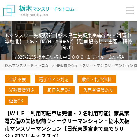
Kマンスリー矢板駅前【栃木県立矢板東高等学校・附属中
学校北】 106・1R-(No.850657)【駐車場あり・出張・研修
向け】
〒329-2135 栃木県矢板市中２００３−１ アイルーム矢板A
栃木マンスリードットコム
矢板市のウィークリー・マンスリーマンション物
来店不要
電子サイン対応
敷金・礼金無料
光熱費賃料込
即日入居OK
入居者保険あり
延長OK
【ＷｉＦｉ利用可駐車場完備・２名利用可能】家具家
電完備の矢板駅前ウィークリーマンション・栃木矢板
市マンスリーマンション【日光東照宮まで車で５０
分・観光にもオススメ】