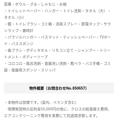
菜箸・ボウル・ざる・しゃもじ・お椀
・トイレットペーパー・ハンガー・トイレ洗剤・タオル（大）・
タオル（小）
・鏡・トイレブラシ・ゴミ箱・消臭スプレー・節電タップ・サラ
ンラップ・置時計
・パラソルハンガー・バスマット・ティッシュペーパー・TVボー
ド・バススポンジ
・歯ブラシ・ボディタオル・リモコン立て・シャンプー・トリー
トメント・ボディーソープ
・コロコロ・風呂洗剤・食器洗い洗剤・靴ベラ・バス手桶・ゴミ
袋・食器用スポンジ・スリッパ
物件概要（お問合わせNo.850657）
・本物件は禁煙です。(室内、ベランダ含む)
喫煙発覚時の反則金50,000円の他に、クロスの総張替え費用、
エアコンクリーニング費用を実費にて別途請求致します。