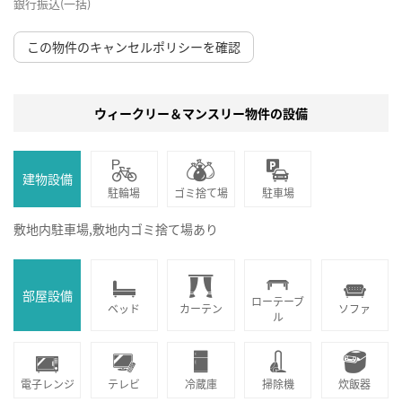
銀行振込(一括)
この物件のキャンセルポリシーを確認
ウィークリー＆マンスリー物件の設備
建物設備
駐輪場
ゴミ捨て場
駐車場
敷地内駐車場,敷地内ゴミ捨て場あり
部屋設備
ローテーブ
ベッド
カーテン
ソファ
ル
電子レンジ
テレビ
冷蔵庫
掃除機
炊飯器