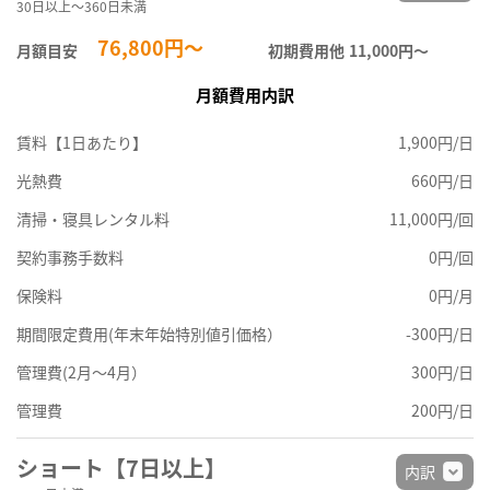
30日以上～360日未満
76,800円～
月額目安
初期費用他
11,000円〜
月額費用内訳
賃料【1日あたり】
1,900円/日
光熱費
660円/日
清掃・寝具レンタル料
11,000円/回
契約事務手数料
0円/回
保険料
0円/月
期間限定費用(年末年始特別値引価格）
-300円/日
管理費(2月～4月）
300円/日
管理費
200円/日
ショート【7日以上】
内訳