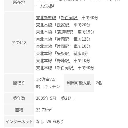
所在地
ーム矢板A
東北新幹線
「
新白河駅
」 車で40分
東北本線
「
氏家駅
」 車で20分
東北本線
「
蒲須坂駅
」 車で15分
東北本線
「
片岡駅
」 車で12分
アクセス
東北本線
「
片岡駅
」 車で10分
東北本線 「矢板駅」 徒歩8分
東北本線 「野崎駅」 車で10分
東北本線 「新白河駅」 車で40分
1R 洋室7.5
間取り
利用可能人数
2名
帖 キッチン
築年数
2005年 5月 築21年
面積
23.73m²
インターネット
なし Wi-Fiあり