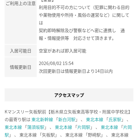
ご利用上の注意
利用目的不可の方について（犯罪に関わる目的
や薬物使用や所持・風俗の運営など）に関して
は
契約即時解除及び警察などへ密に連携し 通
報・情報提供等 対応させて頂きます。
入居可能日
空室があれば即入居可能
2026/08/02 15:54
情報更新日
次回更新日は情報更新日より14日以内
アクセスマップ
Kマンスリー矢板駅前【栃木県立矢板東高等学校・附属中学校北】
の最寄り駅は
東北新幹線
「
新白河駅
」 、
東北本線
「
氏家駅
」 、
東北本線
「
蒲須坂駅
」 、
東北本線
「
片岡駅
」 、
東北本線
「
片岡
駅
」 、 東北本線 「矢板駅」 、 東北本線 「野崎駅」 、 東北本線