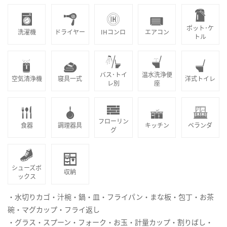
ポット･ケ
洗濯機
ドライヤー
IHコンロ
エアコン
トル
バス･トイ
温水洗浄便
空気清浄機
寝具一式
洋式トイレ
レ別
座
フローリン
食器
調理器具
キッチン
ベランダ
グ
シューズボ
収納
ックス
・水切りカゴ・汁椀・鍋・皿・フライパン・まな板・包丁・お茶
碗・マグカップ・フライ返し
・グラス・スプーン・フォーク・お玉・計量カップ・割りばし・