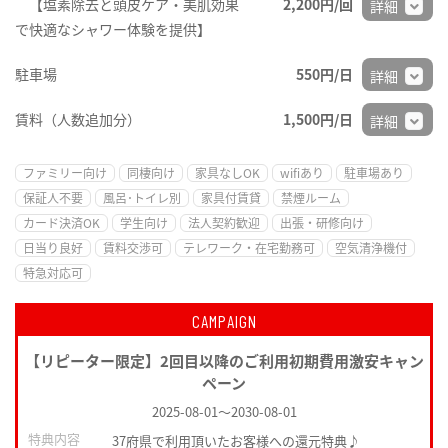
【塩素除去と頭皮ケア・美肌効果
2,200円/回
詳細
で快適なシャワー体験を提供】
駐車場
550円/日
詳細
賃料（人数追加分）
1,500円/日
詳細
ファミリー向け
同棲向け
家具なしOK
wifiあり
駐車場あり
保証人不要
風呂･トイレ別
家具付賃貸
禁煙ルーム
カード決済OK
学生向け
法人契約歓迎
出張・研修向け
日当り良好
賃料交渉可
テレワーク・在宅勤務可
空気清浄機付
特急対応可
CAMPAIGN
【リピーター限定】2回目以降のご利用初期費用激安キャン
ペーン
2025-08-01
～
2030-08-01
特典内容
37府県で利用頂いたお客様への還元特典♪