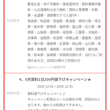
敷金礼金・仲介手数料・寝具提供代・契約事務手数
料・火災保険料は全て無料！賃料と管理費・光熱
費・水道費・清掃費だけで入居OK！
利用条件
青森県・秋田県・宮城県・新潟県・神奈川県・埼玉
県・栃木県・群馬県・福井県・富山県・石川県・静
岡県・山梨県・愛知県・岐阜県・三重県・大阪府・
兵庫県・滋賀県・奈良県・和歌山県・愛媛県・高知
県・香川県・徳島県・広島県・岡山県・山口県・鳥
取県・島根県・福岡県・大分県・宮崎県・鹿児島
県・熊本県・長崎県・佐賀県内問わず、1回でもご利
用のある方、2回目以降のご利用の方
他のキャンペーンと併用不可
4、5月賃料1日200円値下げキャンペーン★
2024-12-01
～
2035-12-01
特典内容
賃料値下げキャンペーン♪
キャンペーン利用はメールお問合せ時、初回のみと
なります。後からの利用はできません。