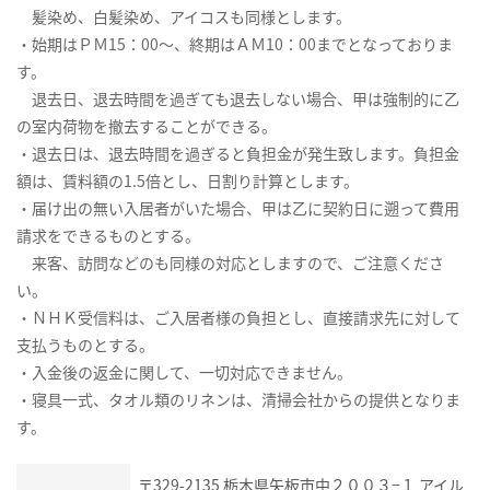
髪染め、白髪染め、アイコスも同様とします。
・始期はＰＭ15：00～、終期はＡＭ10：00までとなっておりま
す。
退去日、退去時間を過ぎても退去しない場合、甲は強制的に乙
の室内荷物を撤去することができる。
・退去日は、退去時間を過ぎると負担金が発生致します。負担金
額は、賃料額の1.5倍とし、日割り計算とします。
・届け出の無い入居者がいた場合、甲は乙に契約日に遡って費用
請求をできるものとする。
来客、訪問などのも同様の対応としますので、ご注意くださ
い。
・ＮＨＫ受信料は、ご入居者様の負担とし、直接請求先に対して
支払うものとする。
・入金後の返金に関して、一切対応できません。
・寝具一式、タオル類のリネンは、清掃会社からの提供となりま
す。
〒329-2135 栃木県矢板市中２００３−１ アイル